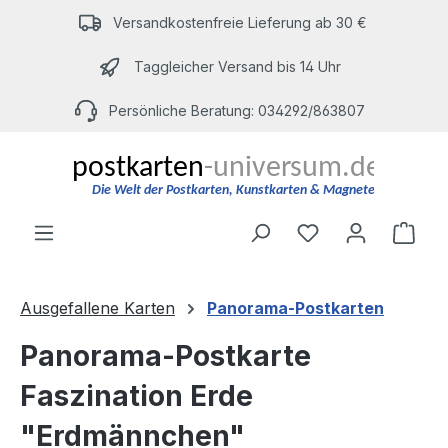
Zum Hauptinhalt springen
Versandkostenfreie Lieferung ab 30 €
Taggleicher Versand bis 14 Uhr
Persönliche Beratung: 034292/863807
Du hast 0 Produ
Ware
Ausgefallene Karten
Panorama-Postkarten
Panorama-Postkarte
Faszination Erde
"Erdmännchen"