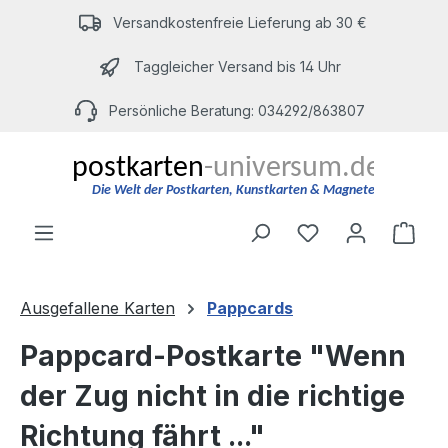
Zum Hauptinhalt springen
Versandkostenfreie Lieferung ab 30 €
Taggleicher Versand bis 14 Uhr
Persönliche Beratung: 034292/863807
Du hast 0 Produ
Ware
Ausgefallene Karten
Pappcards
Pappcard-Postkarte "Wenn
der Zug nicht in die richtige
Richtung fährt ..."