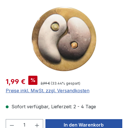
Bildergalerie überspringen
Verkaufspreis:
%
1,99 €
Regulärer Preis:
2,99 €
(33.44% gespart)
Preise inkl. MwSt. zzgl. Versandkosten
Sofort verfügbar, Lieferzeit: 2 - 4 Tage
Produkt Anzahl: Gib den gewünschten We
In den Warenkorb