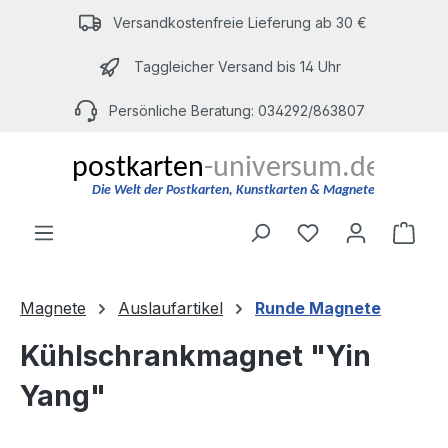
Zum Hauptinhalt springen
Versandkostenfreie Lieferung ab 30 €
Taggleicher Versand bis 14 Uhr
Persönliche Beratung: 034292/863807
Du hast 0 Produ
Ware
Magnete
Auslaufartikel
Runde Magnete
Kühlschrankmagnet "Yin
Yang"