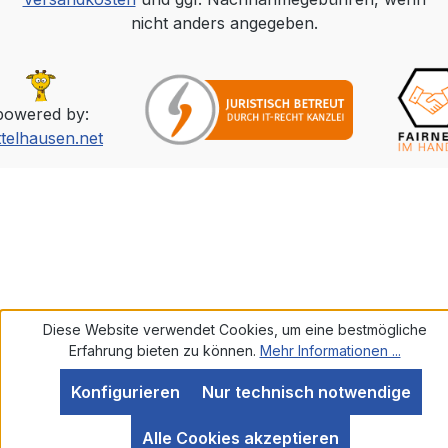
nicht anders angegeben.
powered by:
ttelhausen.net
Diese Website verwendet Cookies, um eine bestmögliche
Erfahrung bieten zu können.
Mehr Informationen ...
Konfigurieren
Nur technisch notwendige
SEHR GUT
(5 / 5)
Alle Cookies akzeptieren
aus
585
Bewertungen bei: ebay.de, amazon.de, shopvote.de ⓘ
Informationen zur Echtheit der Bewertungen