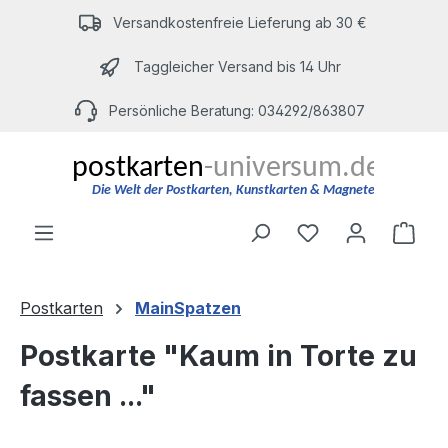
Zum Hauptinhalt springen
Versandkostenfreie Lieferung ab 30 €
Taggleicher Versand bis 14 Uhr
Persönliche Beratung: 034292/863807
Du hast 0 Produ
Ware
Postkarten
MainSpatzen
Postkarte "Kaum in Torte zu
fassen ..."