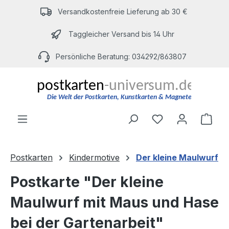
Zum Hauptinhalt springen
Versandkostenfreie Lieferung ab 30 €
Taggleicher Versand bis 14 Uhr
Persönliche Beratung: 034292/863807
Du hast 0 Produ
Ware
Postkarten
Kindermotive
Der kleine Maulwurf
Postkarte "Der kleine
Maulwurf mit Maus und Hase
bei der Gartenarbeit"