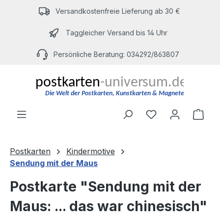
Zum Hauptinhalt springen
Versandkostenfreie Lieferung ab 30 €
Taggleicher Versand bis 14 Uhr
Persönliche Beratung: 034292/863807
Du hast 0 Produ
Ware
Postkarten
Kindermotive
Sendung mit der Maus
Postkarte "Sendung mit der
Maus: ... das war chinesisch"