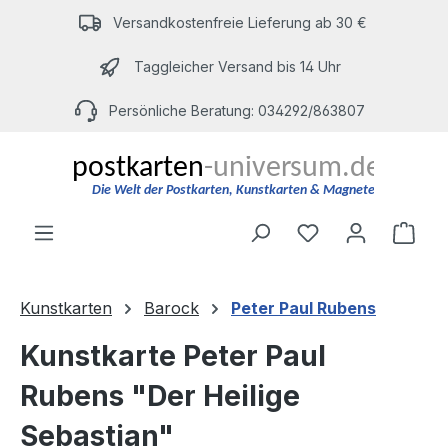
Zum Hauptinhalt springen
Versandkostenfreie Lieferung ab 30 €
Taggleicher Versand bis 14 Uhr
Persönliche Beratung: 034292/863807
Du hast 0 Produ
Ware
Kunstkarten
Barock
Peter Paul Rubens
Kunstkarte Peter Paul
Rubens "Der Heilige
Sebastian"