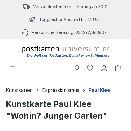
Zum Hauptinhalt springen
Versandkostenfreie Lieferung ab 30 €
Taggleicher Versand bis 14 Uhr
Persönliche Beratung: 034292/863807
Du hast 0 Produ
Ware
Kunstkarten
Expressionismus
Paul Klee
Kunstkarte Paul Klee
"Wohin? Junger Garten"