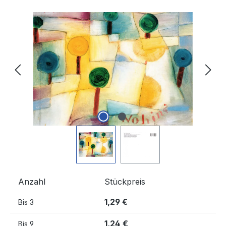
Bildergalerie überspringen
Anzahl
Stückpreis
1,29 €
Bis
3
1,24 €
Bis
9