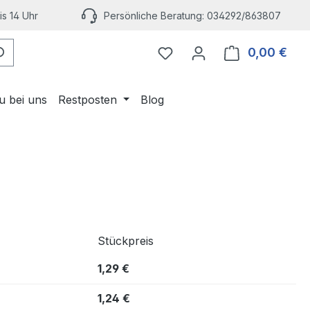
s 14 Uhr
Persönliche Beratung: 034292/863807
Du hast 0 Produkte auf 
0,00 €
Ware
u bei uns
Restposten
Blog
Stückpreis
1,29 €
1,24 €