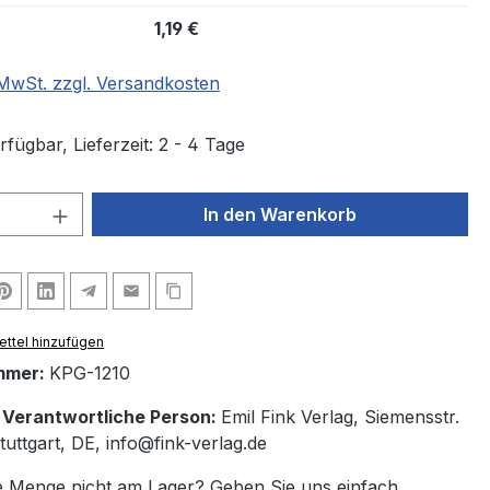
1,19 €
. MwSt. zzgl. Versandkosten
fügbar, Lieferzeit: 2 - 4 Tage
 Anzahl: Gib den gewünschten Wert ein 
In den Warenkorb
ttel hinzufügen
mmer:
KPG-1210
/ Verantwortliche Person:
Emil Fink Verlag, Siemensstr.
uttgart, DE, info@fink-verlag.de
 Menge nicht am Lager? Geben Sie uns einfach