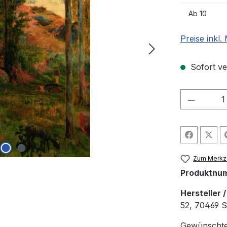
Ab
10
Preise inkl
Sofort ver
Produkt
Zum Merkze
Produktnu
Hersteller 
52, 70469 St
Gewünschte