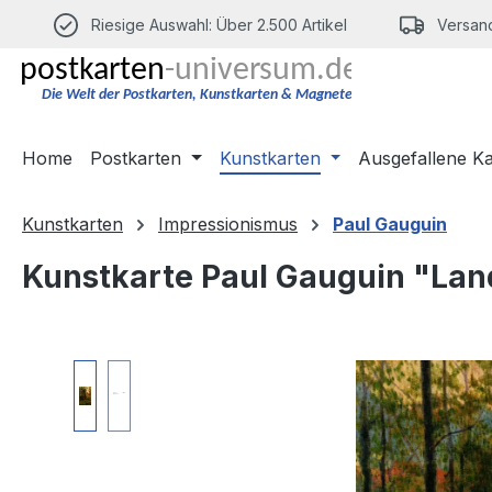
m Hauptinhalt springen
Zur Suche springen
Zur Hauptnavigation springen
Riesige Auswahl: Über 2.500 Artikel
Versand
Home
Postkarten
Kunstkarten
Ausgefallene K
Kunstkarten
Impressionismus
Paul Gauguin
Kunstkarte Paul Gauguin "Lan
Bildergalerie überspringen