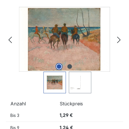
Bildergalerie überspringen
Anzahl
Stückpreis
1,29 €
Bis
3
1,24 €
Bis
9