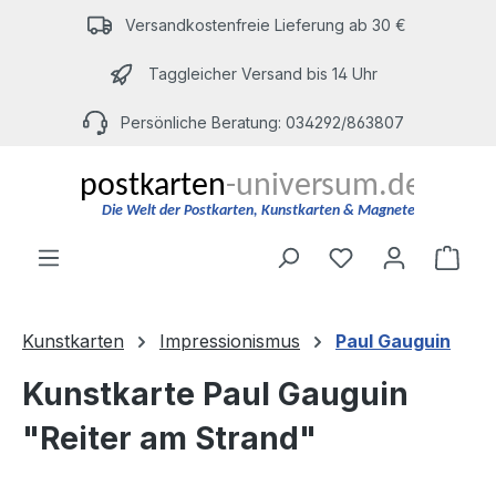
Zum Hauptinhalt springen
Versandkostenfreie Lieferung ab 30 €
Taggleicher Versand bis 14 Uhr
Persönliche Beratung: 034292/863807
Du hast 0 Produ
Ware
Kunstkarten
Impressionismus
Paul Gauguin
Kunstkarte Paul Gauguin
"Reiter am Strand"