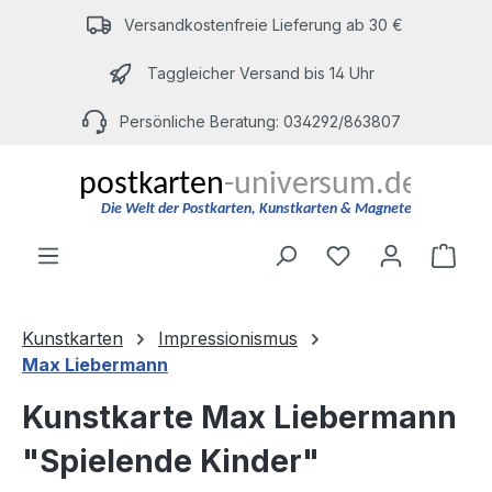
Zum Hauptinhalt springen
Versandkostenfreie Lieferung ab 30 €
Taggleicher Versand bis 14 Uhr
Persönliche Beratung: 034292/863807
Du hast 0 Produ
Ware
Kunstkarten
Impressionismus
Max Liebermann
Kunstkarte Max Liebermann
"Spielende Kinder"