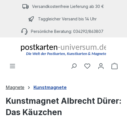
Zum Hauptinhalt springen
Versandkostenfreie Lieferung ab 30 €
Taggleicher Versand bis 14 Uhr
Persönliche Beratung: 034292/863807
Du hast 0 Produ
Ware
Magnete
Kunstmagnete
Kunstmagnet Albrecht Dürer:
Das Käuzchen