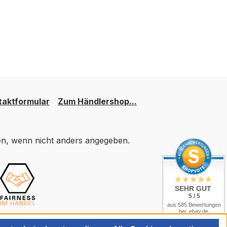
taktformular
Zum Händlershop...
, wenn nicht anders angegeben.
SEHR GUT
5 / 5
aus 585 Bewertungen
bei: ebay.de,
amazon.de,
shopvote.de