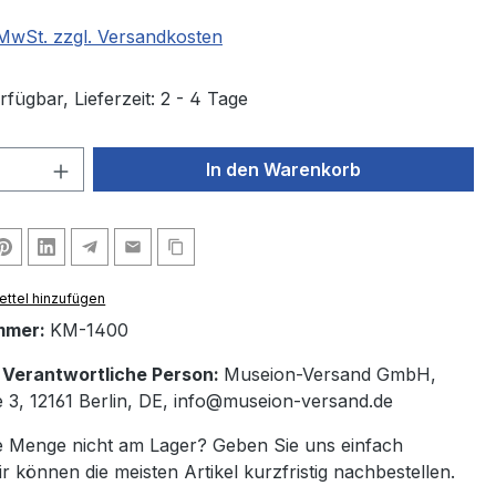
. MwSt. zzgl. Versandkosten
fügbar, Lieferzeit: 2 - 4 Tage
 Anzahl: Gib den gewünschten Wert ein 
In den Warenkorb
ttel hinzufügen
mmer:
KM-1400
/ Verantwortliche Person:
Museion-Versand GmbH,
e 3, 12161 Berlin, DE, info@museion-versand.de
 Menge nicht am Lager? Geben Sie uns einfach
ir können die meisten Artikel kurzfristig nachbestellen.