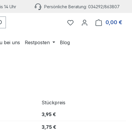
s 14 Uhr
Persönliche Beratung: 034292/863807
Du hast 0 Produkte auf 
0,00 €
Ware
u bei uns
Restposten
Blog
Stückpreis
3,95 €
3,75 €