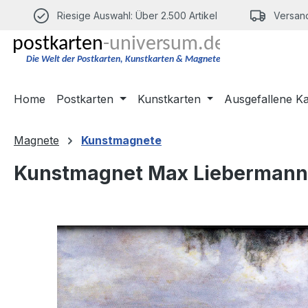
m Hauptinhalt springen
Zur Suche springen
Zur Hauptnavigation springen
Riesige Auswahl: Über 2.500 Artikel
Versand
Home
Postkarten
Kunstkarten
Ausgefallene K
Magnete
Kunstmagnete
Kunstmagnet Max Liebermann: 
Bildergalerie überspringen