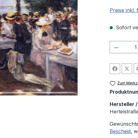
Preise inkl
Sofort ver
Produkt
Zum Merkze
Produktnu
Hersteller 
Hertelstraß
Gewünschte
Bescheid
, w