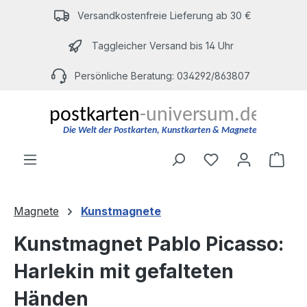
Zum Hauptinhalt springen
Versandkostenfreie Lieferung ab 30 €
Taggleicher Versand bis 14 Uhr
Persönliche Beratung: 034292/863807
Du hast 0 Produ
Ware
Magnete
Kunstmagnete
Kunstmagnet Pablo Picasso:
Harlekin mit gefalteten
Händen