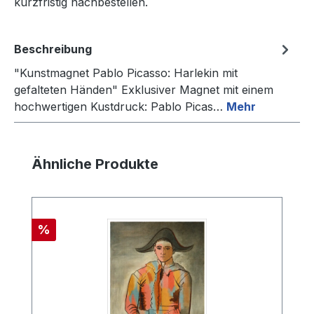
kurzfristig nachbestellen.
Beschreibung
"Kunstmagnet Pablo Picasso: Harlekin mit
gefalteten Händen" Exklusiver Magnet mit einem
hochwertigen Kustdruck: Pablo Picas…
Mehr
Produktgalerie überspringen
Ähnliche Produkte
Rabatt
%