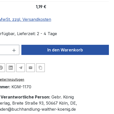
1,19 €
. MwSt. zzgl. Versandkosten
fügbar, Lieferzeit: 2 - 4 Tage
 Anzahl: Gib den gewünschten Wert ein 
In den Warenkorb
ttel hinzufügen
mmer:
KGM-1170
/ Verantwortliche Person:
Gebr. König
erlag, Breite Straße 93, 50667 Köln, DE,
laden@buchhandlung-walther-koenig.de