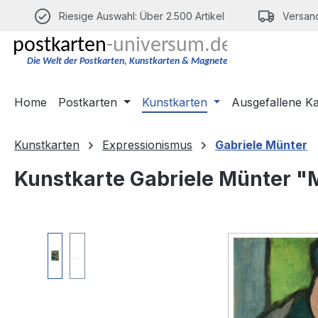
m Hauptinhalt springen
Zur Suche springen
Zur Hauptnavigation springen
Riesige Auswahl: Über 2.500 Artikel
Versand
Home
Postkarten
Kunstkarten
Ausgefallene K
Kunstkarten
Expressionismus
Gabriele Münter
Kunstkarte Gabriele Münter "
Bildergalerie überspringen