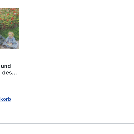
 und
n des
nkorb