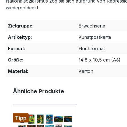
Nationalsozialismus zog sie sich aufgrund von Repres
wiederentdeckt.
Zielgruppe:
Erwachsene
Artikeltyp:
Kunstpostkarte
Format:
Hochformat
Größe:
14,8 x 10,5 cm (A6)
Material:
Karton
Produktgalerie überspringen
Ähnliche Produkte
Tipp