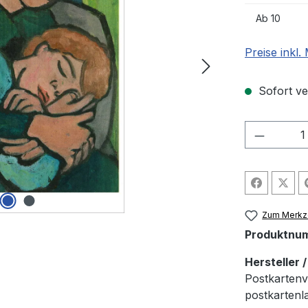
Ab
10
Preise inkl
Sofort ver
Produkt
Zum Merkze
Produktnu
Hersteller 
Postkartenv
postkarten