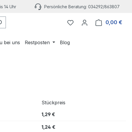
s 14 Uhr
Persönliche Beratung: 034292/863807
Du hast 0 Produkte auf 
0,00 €
Ware
u bei uns
Restposten
Blog
Stückpreis
1,29 €
1,24 €