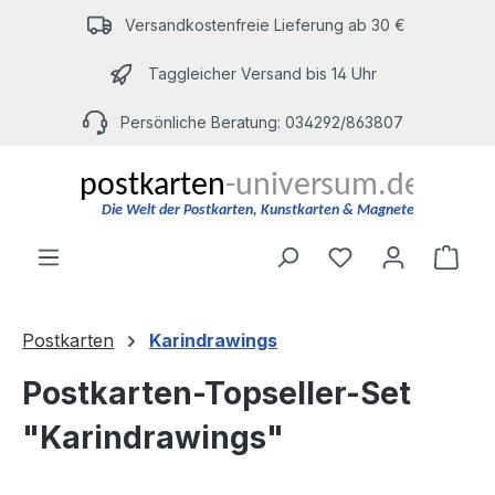
Zum Hauptinhalt springen
Versandkostenfreie Lieferung ab 30 €
Taggleicher Versand bis 14 Uhr
Persönliche Beratung: 034292/863807
Du hast 0 Produ
Ware
Postkarten
Karindrawings
Postkarten-Topseller-Set
"Karindrawings"