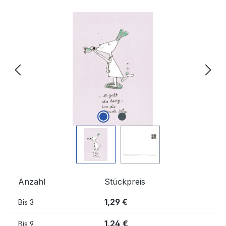
Bildergalerie überspringen
Anzahl
Stückpreis
1,29 €
Bis
3
1,24 €
Bis
9