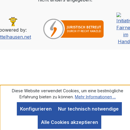
powered by:
ttelhausen.net
Diese Website verwendet Cookies, um eine bestmögliche
Erfahrung bieten zu können.
Mehr Informationen ...
Konfigurieren
Nur technisch notwendige
SEHR GUT
(5 / 5)
Alle Cookies akzeptieren
aus
585
Bewertungen bei: ebay.de, amazon.de, shopvote.de ⓘ
Informationen zur Echtheit der Bewertungen