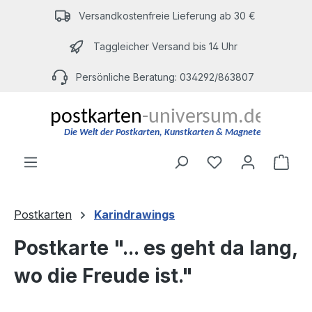
Zum Hauptinhalt springen
Versandkostenfreie Lieferung ab 30 €
Taggleicher Versand bis 14 Uhr
Persönliche Beratung: 034292/863807
Du hast 0 Produ
Ware
Postkarten
Karindrawings
Postkarte "... es geht da lang,
wo die Freude ist."