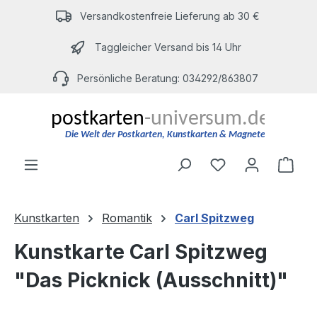
Zum Hauptinhalt springen
Versandkostenfreie Lieferung ab 30 €
Taggleicher Versand bis 14 Uhr
Persönliche Beratung: 034292/863807
Du hast 0 Produ
Ware
Kunstkarten
Romantik
Carl Spitzweg
Kunstkarte Carl Spitzweg
"Das Picknick (Ausschnitt)"