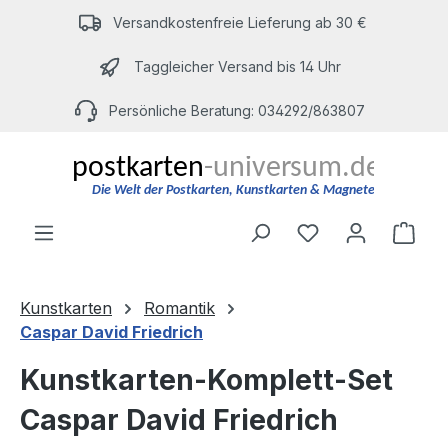
Zum Hauptinhalt springen
Versandkostenfreie Lieferung ab 30 €
Taggleicher Versand bis 14 Uhr
Persönliche Beratung: 034292/863807
Du hast 0 Produ
Ware
Kunstkarten
Romantik
Caspar David Friedrich
Kunstkarten-Komplett-Set
Caspar David Friedrich