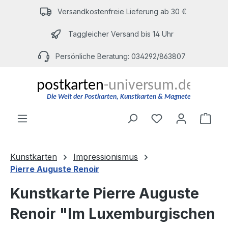
Zum Hauptinhalt springen
Versandkostenfreie Lieferung ab 30 €
Taggleicher Versand bis 14 Uhr
Persönliche Beratung: 034292/863807
Du hast 0 Produ
Ware
Kunstkarten
Impressionismus
Pierre Auguste Renoir
Kunstkarte Pierre Auguste
Renoir "Im Luxemburgischen