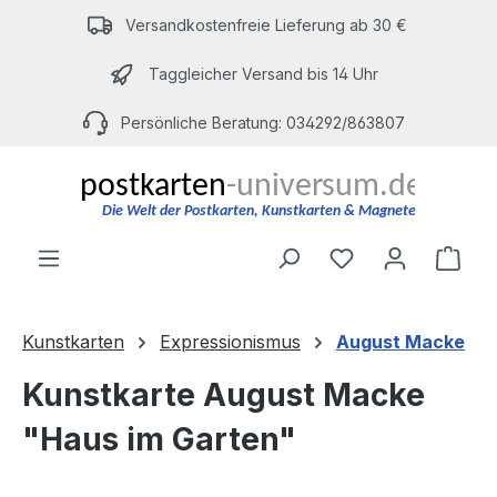
Zum Hauptinhalt springen
Versandkostenfreie Lieferung ab 30 €
Taggleicher Versand bis 14 Uhr
Persönliche Beratung: 034292/863807
Du hast 0 Produ
Ware
Kunstkarten
Expressionismus
August Macke
Kunstkarte August Macke
"Haus im Garten"