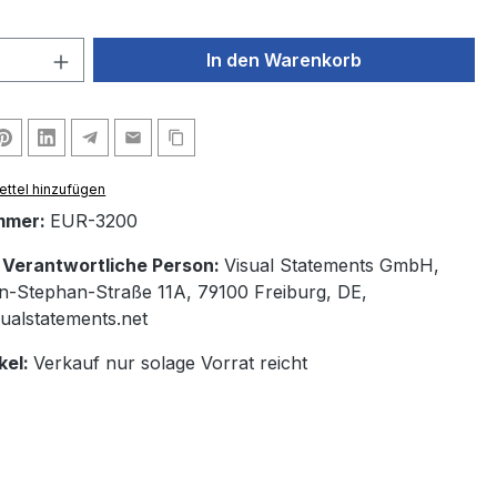
 Anzahl: Gib den gewünschten Wert ein 
In den Warenkorb
ttel hinzufügen
mmer:
EUR-3200
/ Verantwortliche Person:
Visual Statements GmbH,
n-Stephan-Straße 11A, 79100 Freiburg, DE,
ualstatements.net
kel:
Verkauf nur solage Vorrat reicht