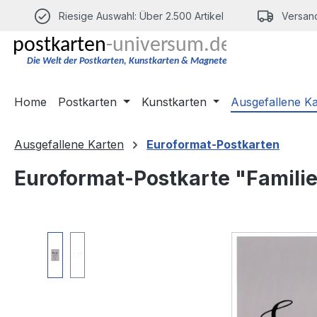
m Hauptinhalt springen
Zur Suche springen
Zur Hauptnavigation springen
Riesige Auswahl: Über 2.500 Artikel
Versand
Home
Postkarten
Kunstkarten
Ausgefallene K
Ausgefallene Karten
Euroformat-Postkarten
Euroformat-Postkarte "Familie: 
Bildergalerie überspringen