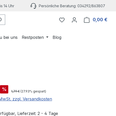
s 14 Uhr
Persönliche Beratung: 034292/863807
Du hast 0 Produkte auf 
0,00 €
Ware
u bei uns
Restposten
Blog
is:
%
Regulärer Preis:
1,79 €
(27.93% gespart)
. MwSt. zzgl. Versandkosten
fügbar, Lieferzeit: 2 - 4 Tage