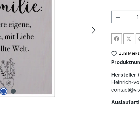
Produkt
Zum Merkze
Produktnu
Hersteller 
Heinrich-vo
contact@vis
Auslaufarti