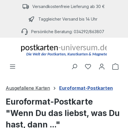
Zum Hauptinhalt springen
Versandkostenfreie Lieferung ab 30 €
Taggleicher Versand bis 14 Uhr
Persönliche Beratung: 034292/863807
Du hast 0 Produ
Ware
Ausgefallene Karten
Euroformat-Postkarten
Euroformat-Postkarte
"Wenn Du das liebst, was Du
hast, dann ..."