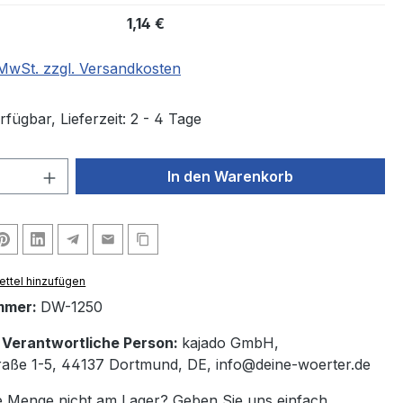
1,14 €
. MwSt. zzgl. Versandkosten
fügbar, Lieferzeit: 2 - 4 Tage
 Anzahl: Gib den gewünschten Wert ein 
In den Warenkorb
ttel hinzufügen
mmer:
DW-1250
/ Verantwortliche Person:
kajado GmbH,
aße 1-5, 44137 Dortmund, DE, info@deine-woerter.de
 Menge nicht am Lager? Geben Sie uns einfach