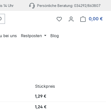
s 14 Uhr
Persönliche Beratung: 034292/863807
Du hast 0 Produkte auf 
0,00 €
Ware
u bei uns
Restposten
Blog
Stückpreis
1,29 €
1,24 €