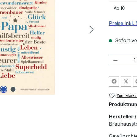
Ab
10
Preise inkl
Sofort ver
Produkt
Zum Merkze
Produktnu
Hersteller 
Brauhausstr
Gewünschte