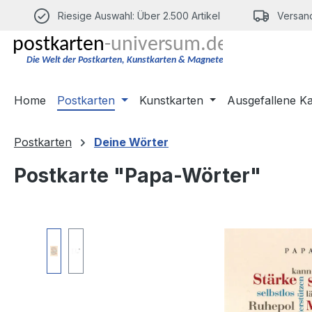
m Hauptinhalt springen
Zur Suche springen
Zur Hauptnavigation springen
Riesige Auswahl: Über 2.500 Artikel
Versand
Home
Postkarten
Kunstkarten
Ausgefallene K
Postkarten
Deine Wörter
Postkarte "Papa-Wörter"
Bildergalerie überspringen